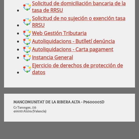
Solicitud de domiciliación bancaria de la
tasa de RRSU
Solicitud de no sujeción o exención tasa
RRSU
Web Gestión Tributaria
Autoliquidacions - Butlletí denúncia
Autoliquidacions - Carta pagament
Instancia General
Ejercicio de derechos de protección de
datos
MANCOMUNITAT DE LA RIBERA ALTA - P9600005D
Cr Taronger, 116
46600 Alzira (Valencia)